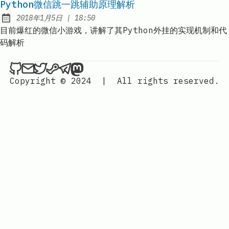
Python微信跳一跳辅助原理解析
at
2018年1月5日
|
18:50
Published:
目前爆红的微信小游戏，讲解了其Python外挂的实现机制和代
码解析
Hackerchai's Dev Blog on Github
Send an email to Hackerchai's Dev Blog
Hackerchai's Dev Blog on Twitter
Hackerchai's Dev Blog on Steam
Hackerchai's Dev Blog on Telegr
Hackerchai's Dev Blog on Mas
Copyright © 2024
|
All rights reserved.