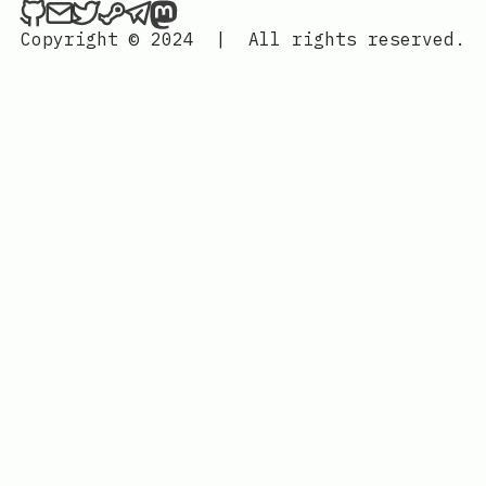
Hackerchai's Dev Blog on Github
Send an email to Hackerchai's Dev Blog
Hackerchai's Dev Blog on Twitter
Hackerchai's Dev Blog on Steam
Hackerchai's Dev Blog on Telegr
Hackerchai's Dev Blog on Mas
Copyright © 2024
|
All rights reserved.