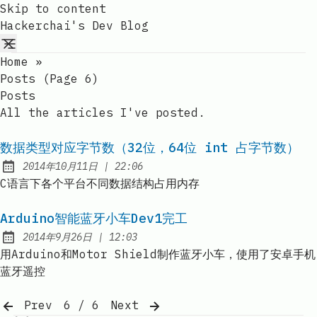
Skip to content
Hackerchai's Dev Blog
Home
»
Posts (page 6)
Posts
All the articles I've posted.
数据类型对应字节数（32位，64位 int 占字节数）
at
2014年10月11日
|
22:06
Published:
C语言下各个平台不同数据结构占用内存
Arduino智能蓝牙小车Dev1完工
at
2014年9月26日
|
12:03
Published:
用Arduino和Motor Shield制作蓝牙小车，使用了安卓手机
蓝牙遥控
Prev
6 / 6
Next